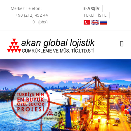
Merkez Telefon :
E-ARŞİV
+90 (212) 452 44
TEKLİF İSTE
01 (pbx)